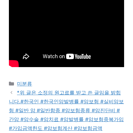
Categories
미분류
*위 글은 소정의 원고료를 받고 쓴 글임을 밝힙
니다.#한국인 #한국인암발병률 #암보험 #실비암보
험 #일반 암 #일반함종 #암보험종류 #암진단비 #
간암 #암수술 #암치료 #암발병률 #암보험중복가입
#가입금액한도 #암보험계산 #암보험금액