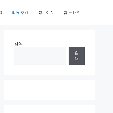
G
리뷰·추천
정보이슈
팁·노하우
검색
검
색